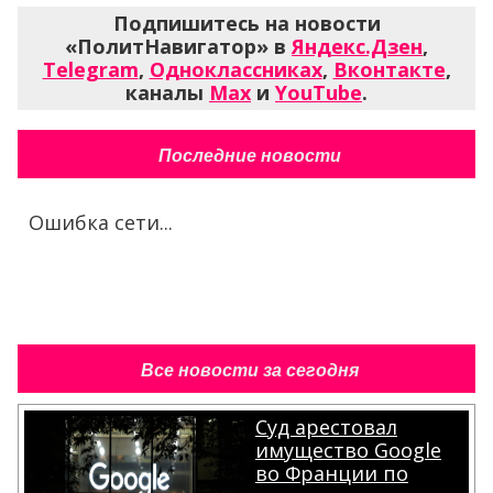
Подпишитесь на новости
«ПолитНавигатор» в
Яндекс.Дзен
,
Telegram
,
Одноклассниках
,
Вконтакте
,
каналы
Max
и
YouTube
.
Последние новости
Ошибка сети...
Все новости за сегодня
Суд арестовал
имущество Google
во Франции по