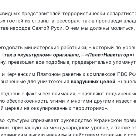
 «видных представителей террористически сепаратист
ых гостей из страны-агрессора», так в проповеди вла
ве народов Святой Руси. О чем мы должны молиться, п
негодовать министерские работники, – который по ур
 (
так в «культурном» оригинале, – «ПолитНавигатор»
)
ину, превзошел все подобные, предварительно упомяну
 и Керченским Платоном ракетных комплексов ПВО РФ
азначенные для уничтожения
воздушных целей
, «нацел
подобные факты без внимания, – заявляют подчинённы
окую обеспокоенность этими и многими другими извест
й церкви на оккупированных территориях».
во культуры «призывает руководство Украинской прав
ины, признанную на международном уровне, а также о
краинским высказыванием и действиям отдельных пред