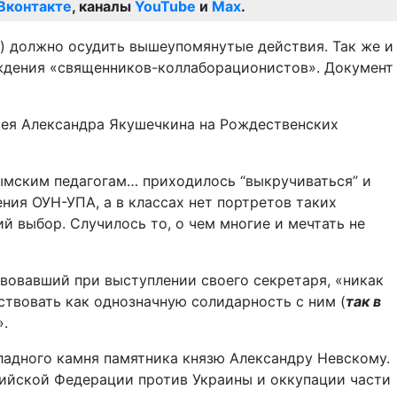
Вконтакте
, каналы
YouTube
и
Max
.
) должно осудить вышеупомянутые действия. Так же и
ждения «священников-коллаборационистов». Документ
рея Александра Якушечкина на Рождественских
рымским педагогам… приходилось “выкручиваться” и
ния ОУН-УПА, а в классах нет портретов таких
й выбор. Случилось то, о чем многие и мечтать не
вовавший при выступлении своего секретаря, «никак
ствовать как однозначную солидарность с ним (
так в
».
адного камня памятника князю Александру Невскому.
сийской Федерации против Украины и оккупации части