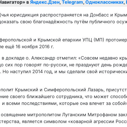
Навигатор» в
Яндекс.Дзен
,
Telegram
,
Одноклассниках
,
(чья юрисдикция распространяется на Донбасс и Крым
оказать свою благонадёжность путём публичного осу
мферопольской и Крымской епархии УПЦ (МП) протоие
 ещё 16 ноября 2016 г.
о в докладе о. Александр отметил: «Совсем недавно к
 сих пор говорят по-русски, не празднуют день рожде
 Но наступил 2014 год, и мы сделали свой исторически
ополит Крымский и Симферопольский Лазарь, присутст
ение своего ближайшего сотрудника, что может способ
) и всеми последствиями, которые она влечет за собой
– освящение митрополитом Луганским Митрофаном закл
стерства, является символом «коварной агрессии Рос