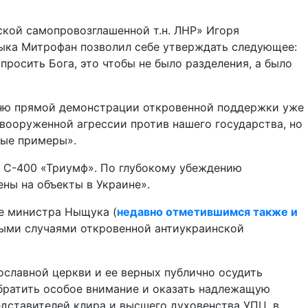
ской самопровозглашенной т.н. ЛНР» Игоря
дыка Митрофан позволил себе утверждать следующее:
росить Бога, это чтобы не было разделения, а было
овню прямой демонстрации откровенной поддержки уже
 вооруженной агрессии против нашего государства, но
тые примеры».
 С-400 «Триумф». По глубокому убеждению
ены на объекты в Украине».
е министра Ныщука (
недавно отметившимся также и
ными случаями откровенной антиукраинской
ославной церкви и ее верных публично осудить
братить особое внимание и оказать надлежащую
ставителей клира и высшего духовенства УПЦ, в