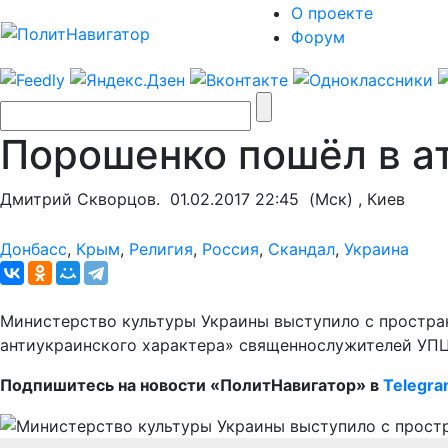
О проекте
Форум
Порошенко пошёл в ат
Дмитрий Скворцов.
01.02.2017 22:45
(Мск) , Киев
Донбасс
,
Крым
,
Религия
,
Россия
,
Скандал
,
Украина
Министерство культуры Украины выступило с простра
антиукраинского характера» священнослужителей УПЦ
Подпишитесь на новости «ПолитНавигатор» в
Telegr