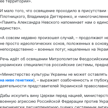
ее территорий».
И мало того, что освящение проходило в присутствии
Плотницкого, Владимира Дегтяренко, и «многочисленн
«Память Александра Невского напоминает нам о единст
единство».
«А совсем недавно произошел случай, – продолжают 
не просто идеологических основ, положенных в основу
непосредственно – военных потуг, нацеленных на Укра
Речь идёт об освящении Митрополитом Феодосийским
украинских специалистов российские системы, предн
«Министерство культуры Украины не может оставлять 
на ниве генетики
), – выражает озабоченность и глуб
деятельности представителей Украинской православно
Дабы искупить вину Церкви перед нацией, министерст
военную агрессию Российской Федерации против Укра
канонически дисциплинарную оценку системным антиу