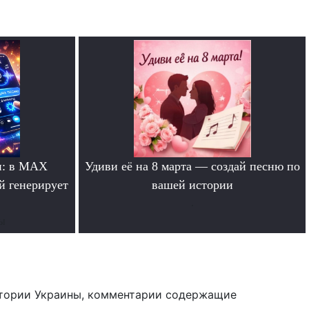
и: в MAX
Удиви её на 8 марта — создай песню по
й генерирует
вашей истории
.
ты
тории Украины, комментарии содержащие