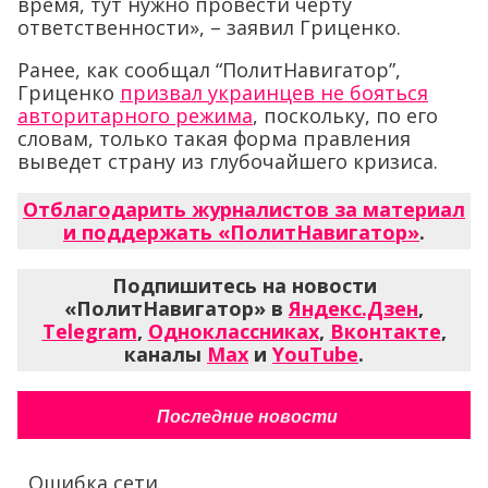
время, тут нужно провести черту
ответственности», – заявил Гриценко.
Ранее, как сообщал “ПолитНавигатор”,
Гриценко
призвал украинцев не бояться
авторитарного режима
, поскольку, по его
словам, только такая форма правления
выведет страну из глубочайшего кризиса.
Отблагодарить журналистов за материал
и поддержать «ПолитНавигатор»
.
Подпишитесь на новости
«ПолитНавигатор» в
Яндекс.Дзен
,
Telegram
,
Одноклассниках
,
Вконтакте
,
каналы
Max
и
YouTube
.
Последние новости
Ошибка сети...