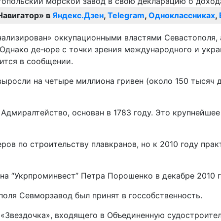
Навигатор» в
Яндекс.Дзен
,
Telegram
,
Одноклассниках
,
ализирован» оккупационными властями Севастополя, а 
 Однако де-юре с точки зрения международного и укра
рится в сообщении.
росли на четыре миллиона гривен (около 150 тысяч до
Адмиралтейство, основан в 1783 году. Это крупнейше
ров по строительству плавкранов, но к 2010 году пра
а “Укрпроминвест” Петра Порошенко в декабре 2010 г
поля Севморзавод был принят в госсобственность.
 «Звездочка», входящего в Объединенную судостроите