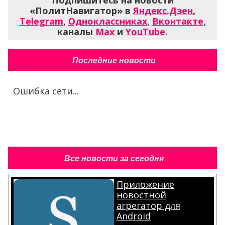
«ПолитНавигатор» в
Яндекс.Дзен
,
Telegram
,
Одноклассниках
,
Вконтакте
,
каналы
Max
и
YouTube
.
Последние новости
Ошибка сети...
Все новости за сегодня
Приложение
новостной
агрегатор для
Android