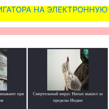
ГАТОРА НА ЭЛЕКТРОННУЮ
манывают при
Смертельный вирус Нипах вышел за
ов
пределы Индии
е
Читать подробнее