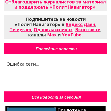
Отблагодарить журналистов за материал
и поддержать «ПолитНавигатор»
.
Подпишитесь на новости
«ПолитНавигатор» в
Яндекс.Дзен
,
Telegram
,
Одноклассниках
,
Вконтакте
,
каналы
Max
и
YouTube
.
Последние новости
Ошибка сети...
Все новости за сегодня
Приложение