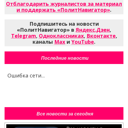
Отблагодарить журналистов за материал
и поддержать «ПолитНавигатор»
.
Подпишитесь на новости
«ПолитНавигатор» в
Яндекс.Дзен
,
Telegram
,
Одноклассниках
,
Вконтакте
,
каналы
Max
и
YouTube
.
Последние новости
Ошибка сети...
Все новости за сегодня