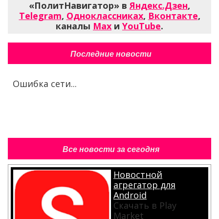
«ПолитНавигатор» в
Яндекс.Дзен
,
Telegram
,
Одноклассниках
,
Вконтакте
,
каналы
Max
и
YouTube
.
Последние новости
Ошибка сети...
Все новости за сегодня
Новостной
агрегатор для
Android
Скачать в Play
Market