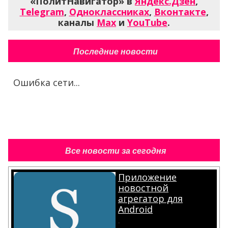
«ПолитНавигатор» в
Яндекс.Дзен
,
Telegram
,
Одноклассниках
,
Вконтакте
,
каналы
Max
и
YouTube
.
Последние новости
Ошибка сети...
Все новости за сегодня
Приложение
новостной
агрегатор для
Android
.