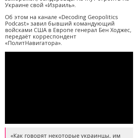
Украине свой «Израиль».
Об этом на канале «Decoding Geopolitics
Podcast» завил бывший командующий
войсками США в Европе генерал Бен Ходжес,
передаёт корреспондент
«ПолитНавигатора».
«Как говорят некоторые украинцы, им