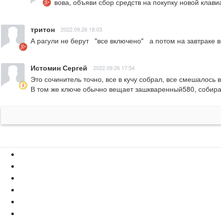
вова, объяви сбор средств на покупку новой клави
тритон
2022.09.26 18:03
А рагули не берут   "все включено"   а потом на завтраке 
Истомин Сергей
2022.09.26 17:54
Это сочинитель точно, все в кучу собрал, все смешалось в 
В том же ключе обычно вещает зашкваренный580, собирая