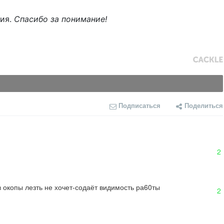
ния.
Спасибо за понимание!
Подписаться
Поделиться
2
 в окопы лезть не хочет-содаёт видимость ра60ты
2