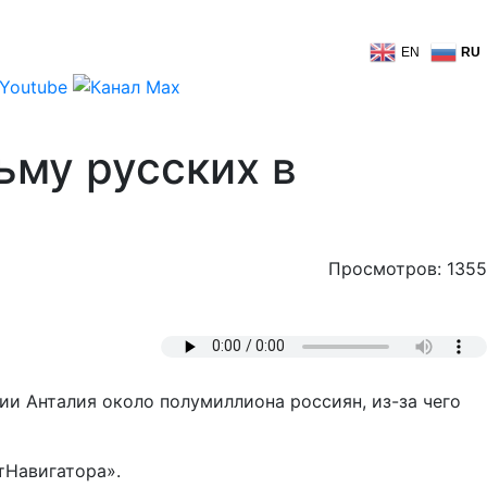
EN
RU
ьму русских в
Просмотров: 1355
и Анталия около полумиллиона россиян, из-за чего
тНавигатора».