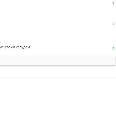
1
3
 

еме своим флудом.
5