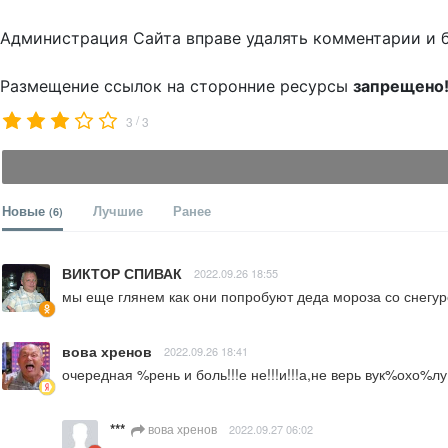
Администрация Сайта вправе удалять комментарии и 
Размещение ссылок на сторонние ресурсы
запрещено
/
3
3
Новые
Лучшие
Ранее
(6)
ВИКТОР СПИВАК
2022.09.26 18:55
мы еще глянем как они попробуют деда мороза со снегур
вова хренов
2022.09.26 18:41
очередная %рень и боль!!!е не!!!и!!!а,не верь вук%охо%лу
***
вова хренов
2022.09.27 06:02