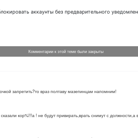
блокировать аккаунты без предварительного уведомле
!
Комментарии к этой теме были закрыты
очкой запретить?то враз полтаву мазепинцам напомним!
 сказали кор%!!!а ! не будут привирать,врать снимут с должности,а