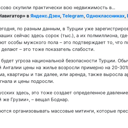
Навигатор» в
Яндекс.Дзен
,
Telegram
,
Одноклассниках
,
 сегодня, по разным данным, в Турции уже зарегистри
ших сейчас здесь сорок (тыс.), а их полмиллиона, где-
яют особы мужского пола – это подтверждает то, что 
и делают – это тоже показатель слабости.
о будет угроза национальной безопасности Турции. Об
ой Анталии цены на жилье возросли примерно на 20-30
ма, квартиры и так далее, или аренда, также выросла 
огнала и цены подросли.
ских здесь, это тоже создает определенное давление 
ой же Грузии», – вещал Боднар.
аются организовывать массовые митинги, которые пре