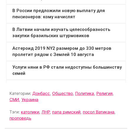
Категории:
Донбасс
,
Общество
,
Политика
,
Религия
,
СМИ
,
Украина
Тэги:
католики
,
ЛНР
,
папа римский
,
посол Ватикана
,
проповедь