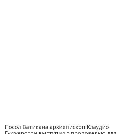
Посол Ватикана архиепископ Клаудио
Гуджеротти выступил с проповедью для