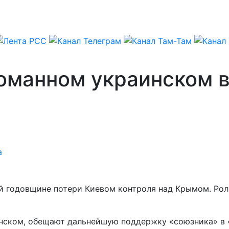
оманном украинском в
а
й годовщине потери Киевом контроля над Крымом. Рол
нском, обещают дальнейшую поддержку «союзника» в «