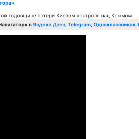
тора»
.
Навигатор» в
Яндекс.Дзен
,
Telegram
,
Одноклассниках
,