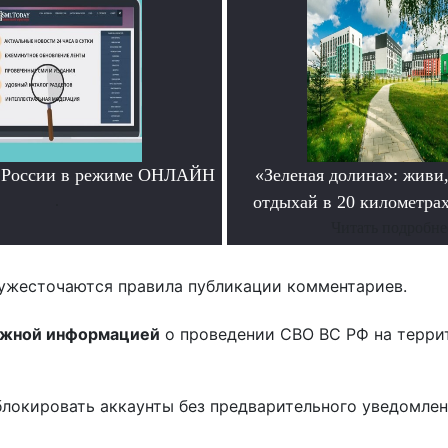
и России в режиме ОНЛАЙН
«Зеленая долина»: живи,
.
отдыхай в 20 километрах
Читать подробне
ужесточаются правила публикации комментариев.
ожной информацией
о проведении СВО ВС РФ на терри
блокировать аккаунты без предварительного уведомле