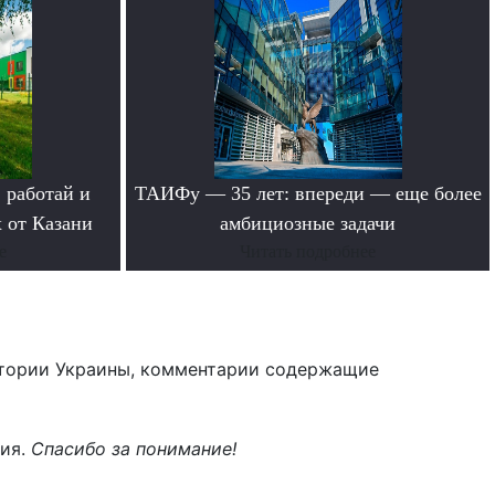
 работай и
ТАИФу — 35 лет: впереди — еще более
 от Казани
амбициозные задачи
е
Читать подробнее
тории Украины, комментарии содержащие
ния.
Спасибо за понимание!