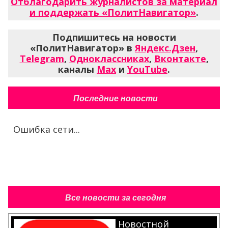
Отблагодарить журналистов за материал
и поддержать «ПолитНавигатор»
.
Подпишитесь на новости
«ПолитНавигатор» в
Яндекс.Дзен
,
Telegram
,
Одноклассниках
,
Вконтакте
,
каналы
Max
и
YouTube
.
Последние новости
Ошибка сети...
Все новости за сегодня
Новостной