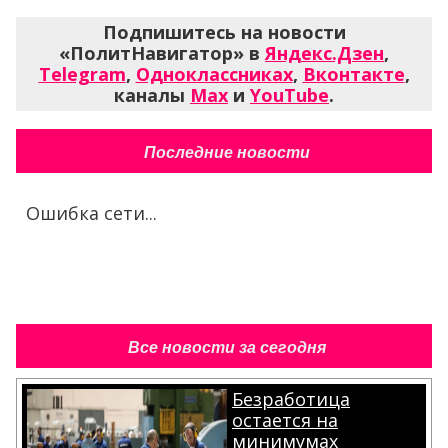
Подпишитесь на новости
«ПолитНавигатор» в
Яндекс.Дзен
,
Telegram
,
Одноклассниках
,
Вконтакте
,
каналы
Max
и
YouTube
.
Последние новости
Ошибка сети...
Все новости за сегодня
Безработица
остается на
минимумах