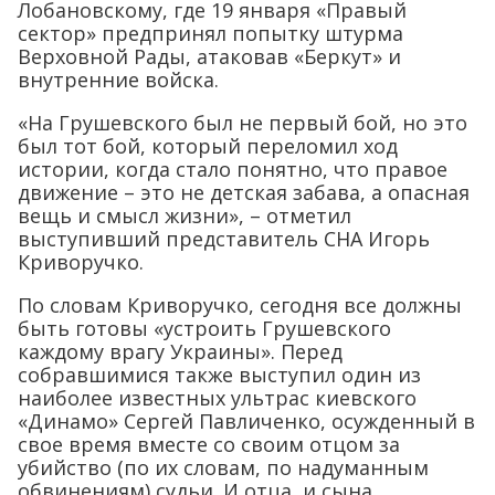
Лобановскому, где 19 января «Правый
сектор» предпринял попытку штурма
Верховной Рады, атаковав «Беркут» и
внутренние войска.
«На Грушевского был не первый бой, но это
был тот бой, который переломил ход
истории, когда стало понятно, что правое
движение – это не детская забава, а опасная
вещь и смысл жизни», – отметил
выступивший представитель СНА Игорь
Криворучко.
По словам Криворучко, сегодня все должны
быть готовы «устроить Грушевского
каждому врагу Украины». Перед
собравшимися также выступил один из
наиболее известных ультрас киевского
«Динамо» Сергей Павличенко, осужденный в
свое время вместе со своим отцом за
убийство (по их словам, по надуманным
обвинениям) судьи. И отца, и сына