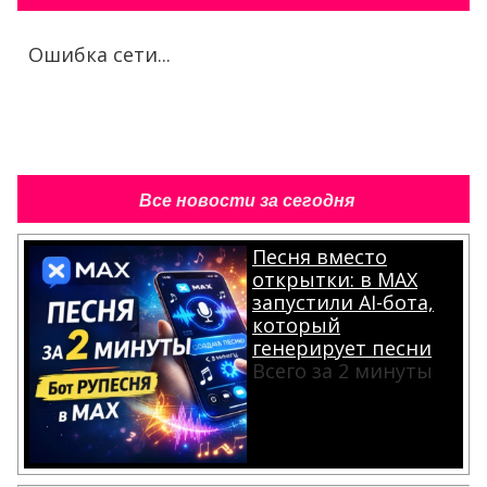
Ошибка сети...
Все новости за сегодня
Песня вместо
открытки: в MAX
запустили AI-бота,
который
генерирует песни
Всего за 2 минуты