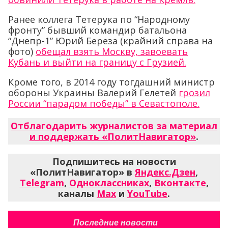
Ранее коллега Тетерука по “Народному
фронту” бывший командир батальона
“Днепр-1” Юрий Береза (крайний справа на
фото)
обещал взять Москву, завоевать
Кубань и выйти на границу с Грузией.
Кроме того, в 2014 году тогдашний министр
обороны Украины Валерий Гелетей
грозил
России “парадом победы” в Севастополе.
Отблагодарить журналистов за материал
и поддержать «ПолитНавигатор»
.
Подпишитесь на новости
«ПолитНавигатор» в
Яндекс.Дзен
,
Telegram
,
Одноклассниках
,
Вконтакте
,
каналы
Max
и
YouTube
.
Последние новости