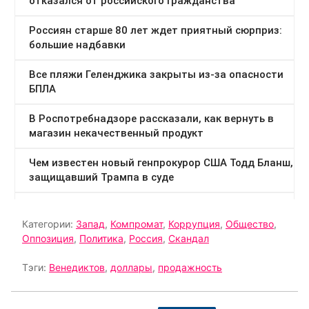
Категории:
Запад
,
Компромат
,
Коррупция
,
Общество
,
Оппозиция
,
Политика
,
Россия
,
Скандал
Тэги:
Венедиктов
,
доллары
,
продажность