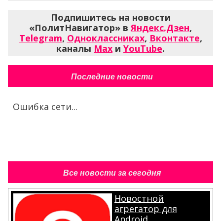
Подпишитесь на новости
«ПолитНавигатор» в
Яндекс.Дзен
,
Telegram
,
Одноклассниках
,
Вконтакте
,
каналы
Max
и
YouTube
.
Последние новости
Ошибка сети...
Все новости за сегодня
Новостной
агрегатор для
Android