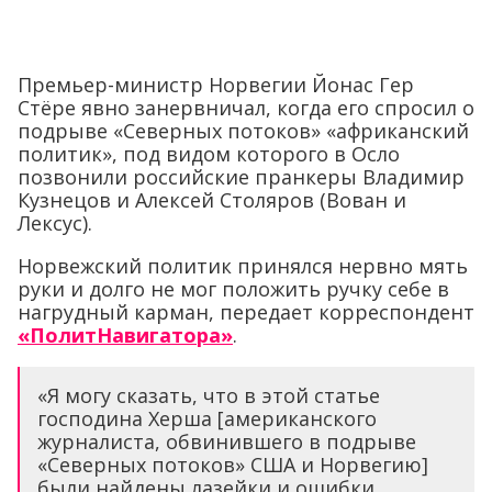
Премьер-министр Норвегии Йонас Гер
Стёре явно занервничал, когда его спросил о
подрыве «Северных потоков» «африканский
политик», под видом которого в Осло
позвонили российские пранкеры Владимир
Кузнецов и Алексей Столяров (Вован и
Лексус).
Норвежский политик принялся нервно мять
руки и долго не мог положить ручку себе в
нагрудный карман, передает корреспондент
«ПолитНавигатора»
.
«Я могу сказать, что в этой статье
господина Херша [американского
журналиста, обвинившего в подрыве
«Северных потоков» США и Норвегию]
были найдены лазейки и ошибки.