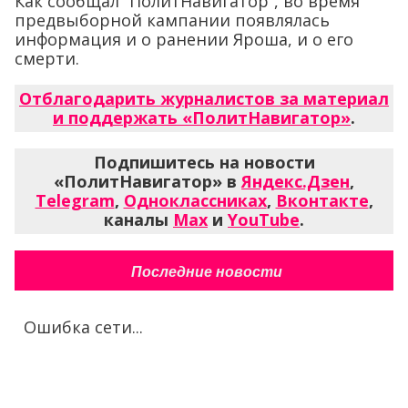
Как сообщал “ПолитНавигатор”, во время
предвыборной кампании появлялась
информация и о ранении Яроша, и о его
смерти.
Отблагодарить журналистов за материал
и поддержать «ПолитНавигатор»
.
Подпишитесь на новости
«ПолитНавигатор» в
Яндекс.Дзен
,
Telegram
,
Одноклассниках
,
Вконтакте
,
каналы
Max
и
YouTube
.
Последние новости
Ошибка сети...