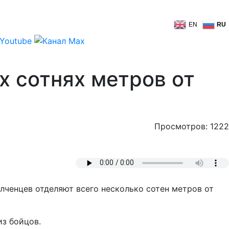
EN
RU
х сотнях метров от
Просмотров: 1222
ченцев отделяют всего несколько сотен метров от
из бойцов.