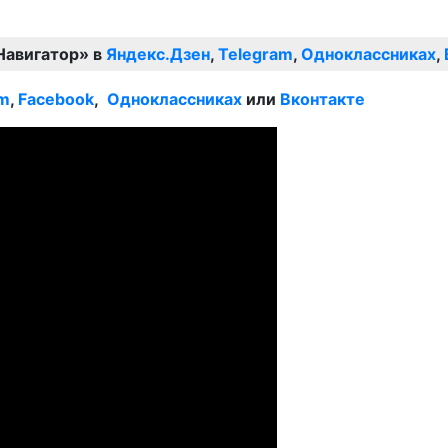
Навигатор» в
Яндекс.Дзен
,
Telegram
,
Одноклассниках
,
am
,
Facebook
,
Одноклассниках
или
Вконтакте