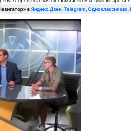
Навигатор» в
Яндекс.Дзен
,
Telegram
,
Одноклассниках
,