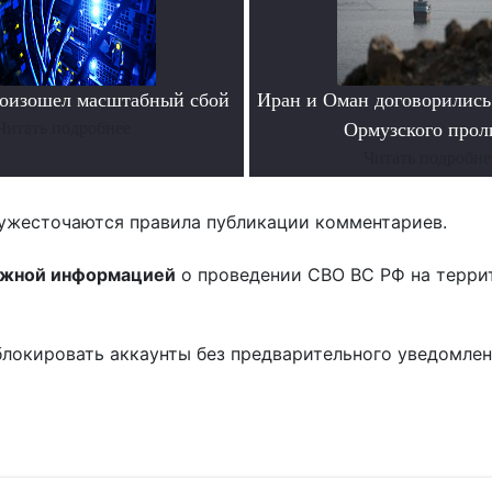
роизошел масштабный сбой
Иран и Оман договорились
Читать подробнее
Ормузского прол
Читать подробне
ужесточаются правила публикации комментариев.
ожной информацией
о проведении СВО ВС РФ на терри
блокировать аккаунты без предварительного уведомле
!