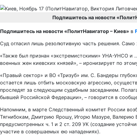
Подпишитесь на новости «Полит
Подпишитесь на новости «ПолитНавигатор – Киев»
в
Суд огласил лишь резолютивную часть решения. Само 
«Также был признан «экстремистскими» УНА-УНСО и … У
военных жен киевских князей», – иронизирует по этом
«Правый сектор» и ВО «Тризуб» им. С. Бандеры глубок
остается лишь отбить московскую агрессию, осущест
проследят за следующим судебным заседанием. Полага
бывшей Российской Федерации», – говорится в сообщ
Напомним, в марте Следственный комитет России возб
Тягнибокам, Дмитрию Ярошу, Игорю Мазуре, Валерию 
предусмотренных ч. 1 и 2 ст. 209 УК (создание устойч
участие в совершаемых ею нападениях).