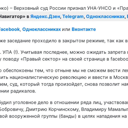
Навигатор» в
Яндекс.Дзен
,
Telegram
,
Одноклассниках
,
Facebook
,
Одноклассниках
или
Вконтакте
же заседание проходило в закрытом режиме, так как в
ПА (!). Учитывая последнее, можно ожидать запрета в
у поводу «Правый сектор» на своей странице в faceboo
о обеспокоены тем, что отныне мы не сможем вести ле
вить националистическую революцию и ввести в Москв
ем, суд, который тогда произойдет, снова позволит н
ении радикалов.
удил уголовное дело в отношении ряда лиц, участвова
Бобровичу, Дмитрию Корчинскому, Владимиру Мамалыг
ивой вооруженной группы (банды) в целях нападения на