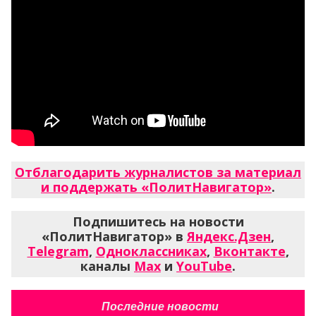
Отблагодарить журналистов за материал
и поддержать «ПолитНавигатор»
.
Подпишитесь на новости
«ПолитНавигатор» в
Яндекс.Дзен
,
Telegram
,
Одноклассниках
,
Вконтакте
,
каналы
Max
и
YouTube
.
Последние новости