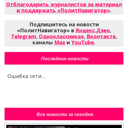
Отблагодарить журналистов за материал
и поддержать «ПолитНавигатор»
.
Подпишитесь на новости
«ПолитНавигатор» в
Яндекс.Дзен
,
Telegram
,
Одноклассниках
,
Вконтакте
,
каналы
Max
и
YouTube
.
Последние новости
Ошибка сети...
Все новости за сегодня