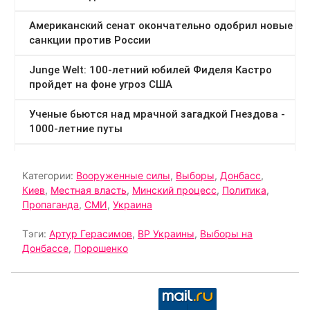
Категории:
Вооруженные силы
,
Выборы
,
Донбасс
,
Киев
,
Местная власть
,
Минский процесс
,
Политика
,
Пропаганда
,
СМИ
,
Украина
Тэги:
Артур Герасимов
,
ВР Украины
,
Выборы на
Донбассе
,
Порошенко