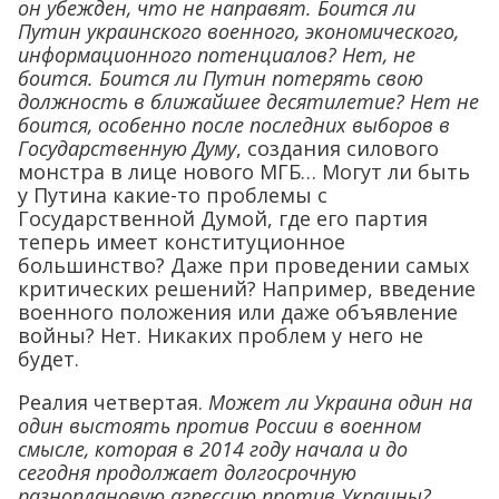
он убежден, что не направят. Боится ли
Путин украинского военного, экономического,
информационного потенциалов? Нет, не
боится. Боится ли Путин потерять свою
должность в ближайшее десятилетие? Нет не
боится, особенно после последних выборов в
Государственную Думу
, создания силового
монстра в лице нового МГБ… Могут ли быть
у Путина какие-то проблемы с
Государственной Думой, где его партия
теперь имеет конституционное
большинство? Даже при проведении самых
критических решений? Например, введение
военного положения или даже объявление
войны? Нет. Никаких проблем у него не
будет.
Реалия четвертая.
Может ли Украина один на
один выстоять против России в военном
смысле, которая в 2014 году начала и до
сегодня продолжает долгосрочную
разноплановую агрессию против Украины?