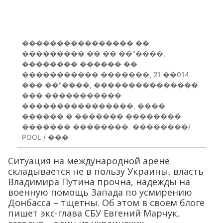
���������������� ��
��������� �� �� ��"����,
�������� ������ ��
����������� �������, 21 ��014
��� ��"����, ���������������
��� �����������
����������������, ����
������ � ������� ��������
������� ��������. ��������/
POOL / ���
Ситуация на международной арене
складывается не в пользу Украины, власть
Владимира Путина прочна, надежды на
военную помощь Запада по усмирению
Донбасса – тщетны. Об этом в своем блоге
пишет экс-глава СБУ Евгений Марчук,