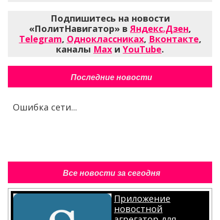
Подпишитесь на новости
«ПолитНавигатор» в
Яндекс.Дзен
,
Telegram
,
Одноклассниках
,
Вконтакте
,
каналы
Max
и
YouTube
.
Последние новости
Ошибка сети...
Все новости за сегодня
Приложение
новостной
агрегатор для