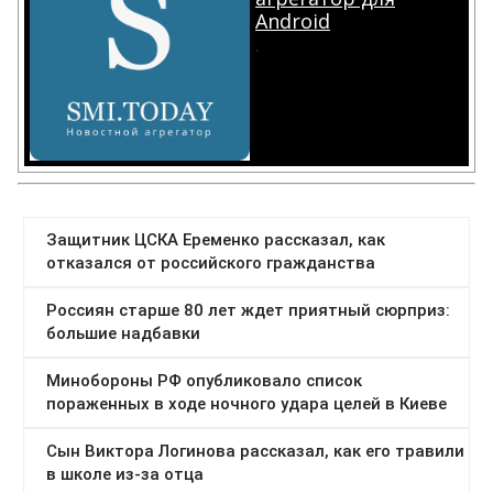
Android
.