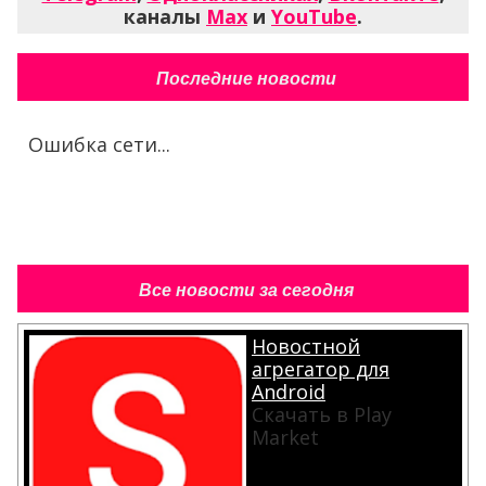
каналы
Max
и
YouTube
.
Последние новости
Ошибка сети...
Все новости за сегодня
Новостной
агрегатор для
Android
Скачать в Play
Market