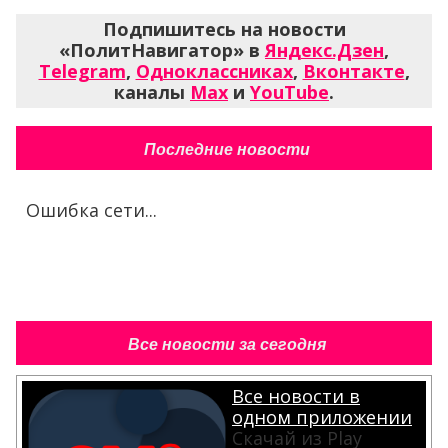
Подпишитесь на новости
«ПолитНавигатор» в
Яндекс.Дзен
,
Telegram
,
Одноклассниках
,
Вконтакте
,
каналы
Max
и
YouTube
.
Последние новости
Ошибка сети...
Все новости за сегодня
Все новости в
одном приложении
Скачай из Play