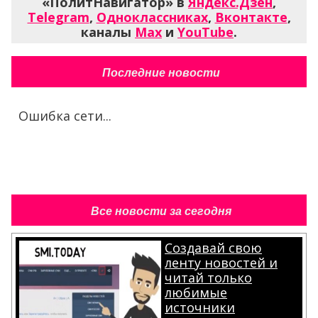
«ПолитНавигатор» в
Яндекс.Дзен
,
Telegram
,
Одноклассниках
,
Вконтакте
,
каналы
Max
и
YouTube
.
Последние новости
Ошибка сети...
Все новости за сегодня
Создавай свою
ленту новостей и
читай только
любимые
источники