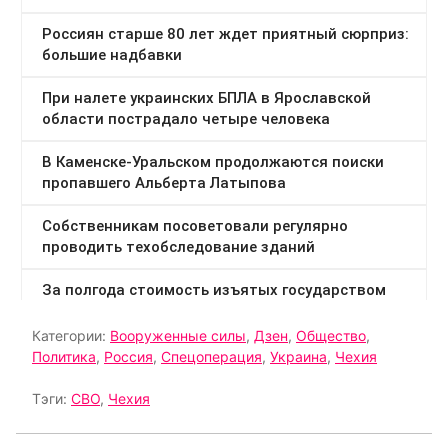
Категории:
Вооруженные силы
,
Дзен
,
Общество
,
Политика
,
Россия
,
Спецоперация
,
Украина
,
Чехия
Тэги:
СВО
,
Чехия