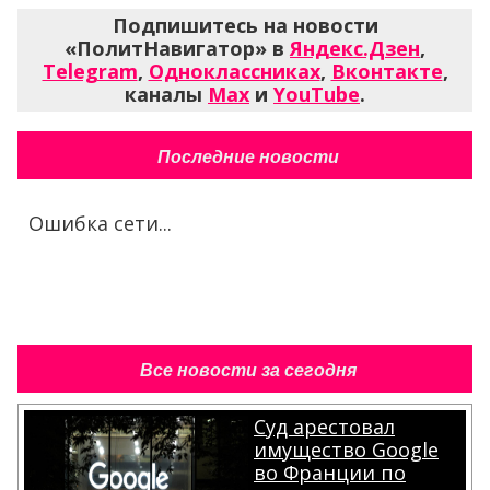
Подпишитесь на новости
«ПолитНавигатор» в
Яндекс.Дзен
,
Telegram
,
Одноклассниках
,
Вконтакте
,
каналы
Max
и
YouTube
.
Последние новости
Ошибка сети...
Все новости за сегодня
Суд арестовал
имущество Google
во Франции по