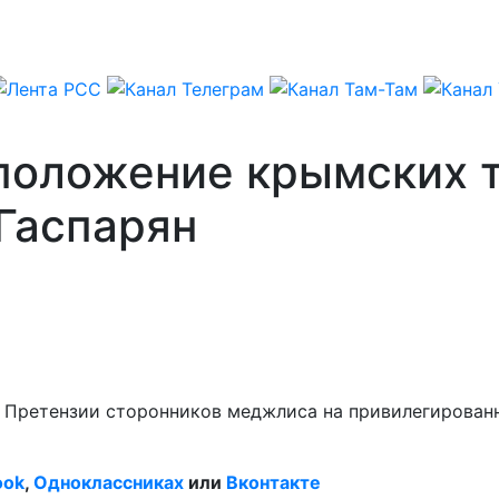
положение крымских т
 Гаспарян
– Претензии сторонников меджлиса на привилегирован
ook
,
Одноклассниках
или
Вконтакте