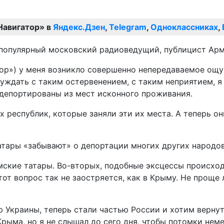
Навигатор» в
Яндекс.Дзен
,
Telegram
,
Одноклассниках
,
 популярный московский радиоведущий, публицист Арм
ор») у меня возникло совершенно непередаваемое ощуще
уждать с таким остервенением, с таким неприятием, я 
 депортированы из мест исконного проживания.
республик, которые заняли эти их места. А теперь они
татары «забывают» о депортации многих других народо
мские татары. Во-вторых, подобные эксцессы происхо
тот вопрос так не заостряется, как в Крыму. Не проще
ю Украины, теперь стали частью России и хотим вернут
рыма, но я не слышал до сего дня, чтобы потомки нем