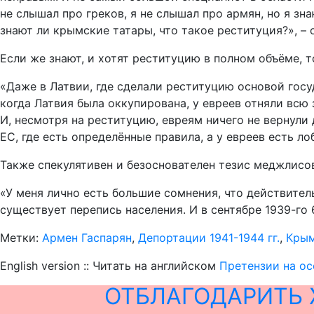
не слышал про греков, я не слышал про армян, но я зна
знают ли крымские татары, что такое реституция?», –
Если же знают, и хотят реституцию в полном объёме, т
«Даже в Латвии, где сделали реституцию основой госуд
когда Латвия была оккупирована, у евреев отняли всю
И, несмотря на реституцию, евреям ничего не вернули д
ЕС, где есть определённые правила, а у евреев есть 
Также спекулятивен и безоснователен тезис меджлисо
«У меня лично есть большие сомнения, что действител
существует перепись населения. И в сентябре 1939-го 
Метки:
Армен Гаспарян
,
Депортации 1941-1944 гг.
,
Крым
English version :: Читать на английском
Претензии на ос
ОТБЛАГОДАРИТЬ 