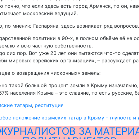
ю точно, что если здесь есть город Армянск, то он, на
 отмечает московский ведущий.
о, по мнению Гаспаряна, здесь возникает ряд вопросов.
арственной политики в 90-х, в полном объёме её не ос
 землю и всю частную собственность.
о сих пор. Вот уже 20 лет они пытаются что-то сделать
лобби мировых еврейских организаций», – рассуждает р
вцев о возвращения «исконных» земель:
ьно такой большой процент земли в Крыму изначально,
67% населения Крыма – это славяне, то есть русские, 
ские татары
,
реституция
обое положение крымских татар в Крыму – глупость и д
ЖУРНАЛИСТОВ ЗА МАТЕРИ