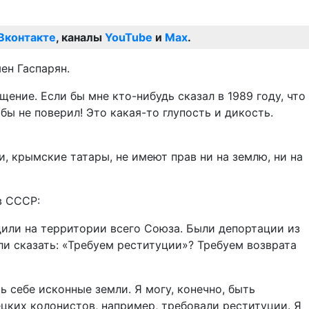
Вконтакте
, каналы
YouTube
и
Max
.
ен Гаспарян.
ние. Если бы мне кто-нибудь сказал в 1989 году, что
бы не поверил! Это какая-то глупость и дикость.
, крымские татары, не имеют прав ни на землю, ни на
в СССР:
дили на территории всего Союза. Были депортации из
 ли сказать: «Требуем реституции»? Требуем возврата
ь себе исконные земли. Я могу, конечно, быть
ецких колонистов, например, требовали реституции. Я