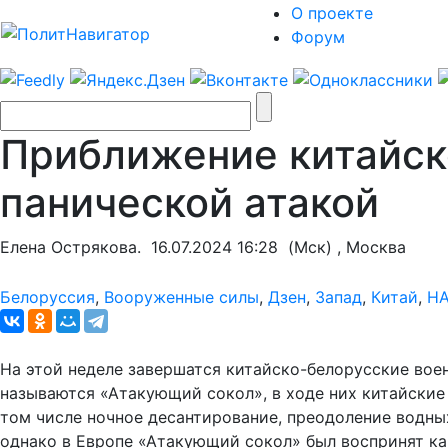
О проекте
Форум
Приближение китайск
панической атакой
Елена Острякова.
16.07.2024 16:28
(Мск) , Москва
Белоруссия
,
Вооруженные силы
,
Дзен
,
Запад
,
Китай
,
Н
На этой неделе завершатся китайско-белорусские вое
называются «Атакующий сокол», в ходе них китайские
том числе ночное десантирование, преодоление водных
однако в Европе «Атакующий сокол» был воспринят ка