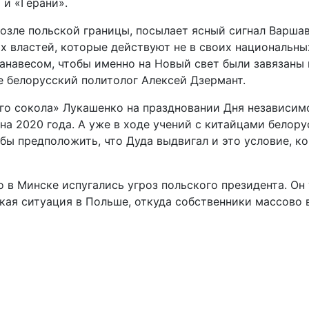
и «Герани».
возле польской границы, посылает ясный сигнал Варша
х властей, которые действуют не в своих национальных
навесом, чтобы именно на Новый свет были завязаны 
ле белорусский политолог Алексей Дзермант.
его сокола» Лукашенко на праздновании Дня независим
 2020 года. А уже в ходе учений с китайцами белорус
о бы предположить, что Дуда выдвигал и это условие, 
 в Минске испугались угроз польского президента. Он
кая ситуация в Польше, откуда собственники массово