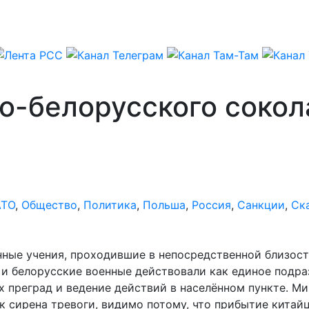
о-белорусского сокол
АТО
,
Общество
,
Политика
,
Польша
,
Россия
,
Санкции
,
Ск
нные учения, проходившие в непосредственной близос
 и белорусские военные действовали как единое подра
 преград и ведение действий в населённом пункте. Ми
к сирена тревоги, видимо потому, что прибытие кита