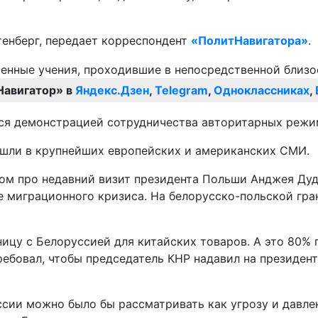
тенберг, передает корреспондент
«ПолитНавигатора»
.
Навигатор» в
Яндекс.Дзен
,
Telegram
,
Одноклассниках
,
ся демонстрацией сотрудничества авторитарных режимо
ышли в крупнейших европейских и американских СМИ.
ом про недавний визит президента Польши Анджея Дуды
се миграционного кризиса. На белорусско-польской гр
ицу с Белоруссией для китайских товаров. А это 80% 
отребовал, чтобы председатель КНР надавил на президе
ссии можно было бы рассматривать как угрозу и давлен