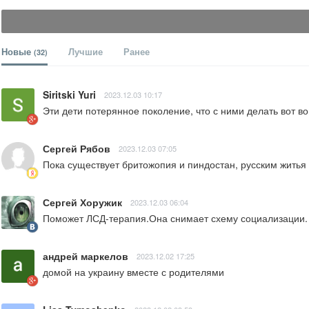
Новые
Лучшие
Ранее
(32)
Siritski Yuri
2023.12.03 10:17
Эти дети потерянное поколение, что с ними делать вот во
Сергей Рябов
2023.12.03 07:05
Пока существует бритожопия и пиндостан, русским житья 
Сергей Хоружик
2023.12.03 06:04
Поможет ЛСД-терапия.Она снимает схему социализации.
андрей маркелов
2023.12.02 17:25
домой на украину вместе с родителями