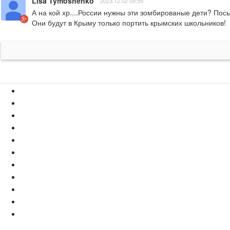
Lisa Tymoshenko
2023.12.02 09:59
А на кой хр....России нужны эти зомбированые дети? Посы
Они будут в Крыму только портить крымских школьников!