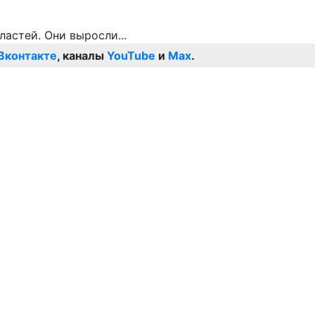
Вконтакте
, каналы
YouTube
и
Max
.