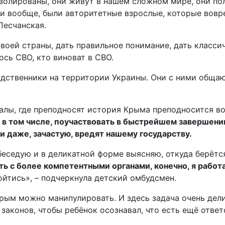
 изолированы, они живут в нашем сложном мире, они п
ми вообще, были авторитетные взрослые, которые вовр
Песчанская.
воей страны, дать правильное понимание, дать класси
сь СВО, кто виноват в СВО.
дственники на территории Украины. Они с ними общают
алы, где преподносят история Крыма преподносится в
 в том числе, поучаствовать в быстрейшем завершении
и даже, зачастую, вредят нашему государству.
 беседую и в деликатной форме выясняю, откуда берётся
ть с более компетентными органами, конечно, я работ
ойтись», – подчеркнула детский омбудсмен.
рым можно манипулировать. И здесь задача очень делика
законов, чтобы ребёнок осознавал, что есть ещё ответ