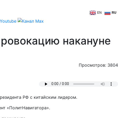
EN
RU
 провокацию накануне
Просмотров: 3804
президента РФ с китайским лидером.
ент «ПолитНавигатора».