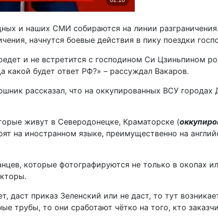
дных и наших СМИ собираются на линии разграничения.
ичения, начнутся боевые действия в пику поездки госп
поедет и не встретится с господином Си Цзиньпином ро
да какой будет ответ РФ?» – рассуждал Вакаров.
ошник рассказал, что на оккупированных ВСУ городах
торые живут в Северодонецке, Краматорске (
оккупиро
ят на иностранном языке, преимущественно на английс
нцев, которые фотографируются не только в окопах или
укторы.
, даст приказ Зеленский или не даст, то тут возникает
ые трубы, то они сработают чётко на того, кто заказчи