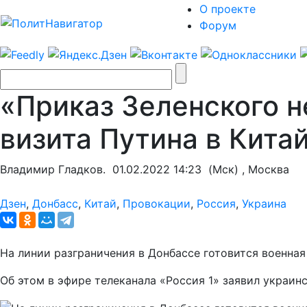
О проекте
Форум
«Приказ Зеленского н
визита Путина в Кита
Владимир Гладков.
01.02.2022 14:23
(Мск) , Москва
Дзен
,
Донбасс
,
Китай
,
Провокации
,
Россия
,
Украина
На линии разграничения в Донбассе готовится военна
Об этом в эфире телеканала «Россия 1» заявил украин