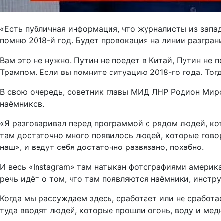
«Есть публичная информация, что журналисты из запа
помню 2018-й год. Будет провокация на линии разгран
Вам это не нужно. Путин не поедет в Китай, Путин не 
Трампом. Если вы помните ситуацию 2018-го года. Тог
В свою очередь, советник главы МИД ЛНР Родион Мир
наёмников.
«Я разговаривал перед программой с рядом людей, ко
там достаточно много появилось людей, которые говор
наш», и ведут себя достаточно развязано, похабно.
И весь «Instagram» там натыкан фотографиями америка
речь идёт о том, что там появляются наёмники, инстр
Когда мы рассуждаем здесь, сработает или не сработает
туда вводят людей, которые прошли огонь, воду и медн