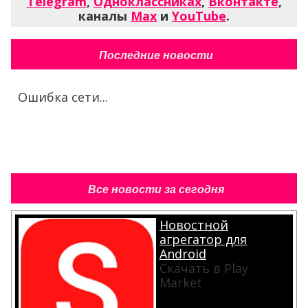
Telegram
,
Одноклассниках
,
Вконтакте
,
каналы
Max
и
YouTube
.
Последние новости
Ошибка сети...
Все новости за сегодня
Новостной
агрегатор для
Android
Скачать в Play
Market