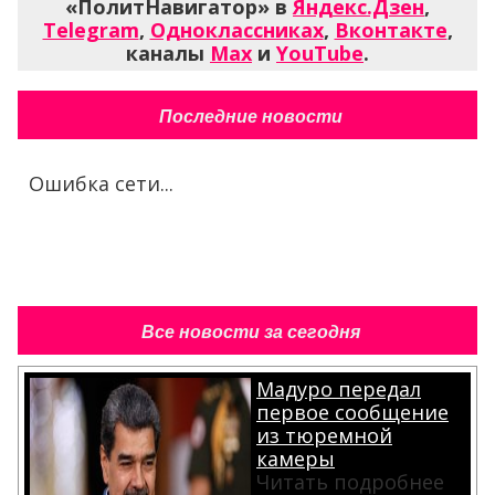
«ПолитНавигатор» в
Яндекс.Дзен
,
Telegram
,
Одноклассниках
,
Вконтакте
,
каналы
Max
и
YouTube
.
Последние новости
Ошибка сети...
Все новости за сегодня
Мадуро передал
первое сообщение
из тюремной
камеры
Читать подробнее