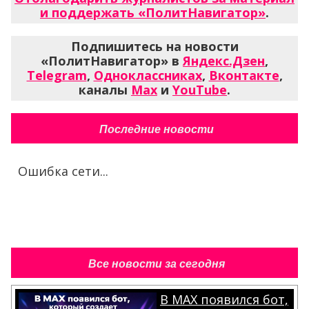
и поддержать «ПолитНавигатор»
.
Подпишитесь на новости
«ПолитНавигатор» в
Яндекс.Дзен
,
Telegram
,
Одноклассниках
,
Вконтакте
,
каналы
Max
и
YouTube
.
Последние новости
Ошибка сети...
Все новости за сегодня
В MAX появился бот,