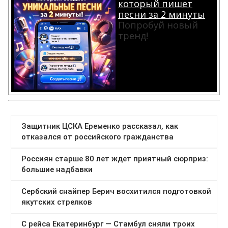
который пишет
песни за 2 минуты
Попробуй новый
тренд!