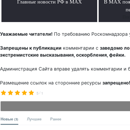
Главные новости РФ в MAX
В MAX появ
.
п
Поп
Уважаемые читатели!
По требованию Роскомнадзора 
Запрещены к публикации
комментарии с
заведомо л
экстремистские высказывания, оскорбления, фейки.
Администрация Сайта вправе удалять комментарии и 
Размещение ссылок на сторонние ресурсы
запрещено
/
5
1
Новые
Лучшие
Ранее
(3)