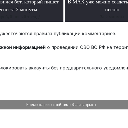
ился бот, который пишет
В MAX уже можно создать
есни за 2 минуты
песню
робуй новый тренд!
За 2 минуты
ужесточаются правила публикации комментариев.
ожной информацией
о проведении СВО ВС РФ на терри
блокировать аккаунты без предварительного уведомле
!
Комментарии к этой теме были закрыты