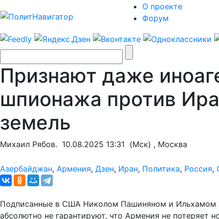
О проекте
Форум
Признают даже иноаг
шпионажа против Ира
земель
Михаил Рябов.
10.08.2025 13:31
(Мск) , Москва
Азербайджан
,
Армения
,
Дзен
,
Иран
,
Политика
,
Россия
,
Подписанные в США Николом Пашиняном и Ильхамом А
абсолютно не гарантируют, что Армения не потеряет н