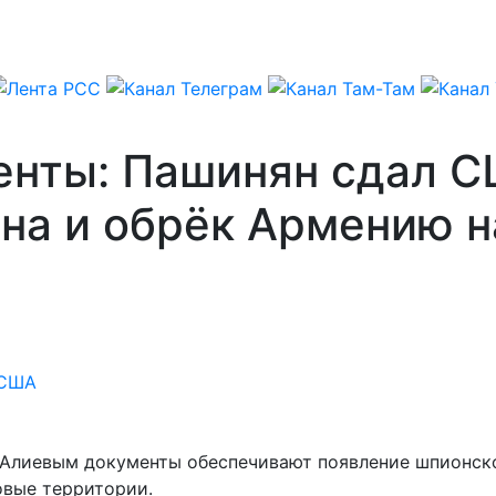
енты: Пашинян сдал 
на и обрёк Армению н
США
лиевым документы обеспечивают появление шпионской
овые территории.