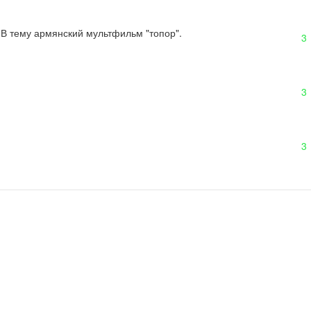
! В тему армянский мультфильм "топор".
3
3
3