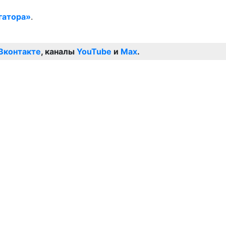
гатора»
.
Вконтакте
, каналы
YouTube
и
Max
.