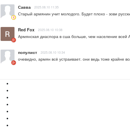
Савва
2025.08.10 11:35
Старый армянин учит молодого. Будет плохо - зови русски
Red Fox
2025.08.10 10:38
Армянская диаспора в сша больше, чем население всей Ар
популист
2025.08.10 10:34
очевидно, армян всё устраивает. они ведь тоже крайне в