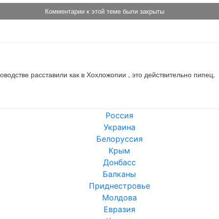
Комментарии к этой теме были закрыты
ководстве расставили как в Хохложопии , это действительно пипец.
Россия
Украина
Белоруссия
Крым
Донбасс
Балканы
Приднестровье
Молдова
Евразия