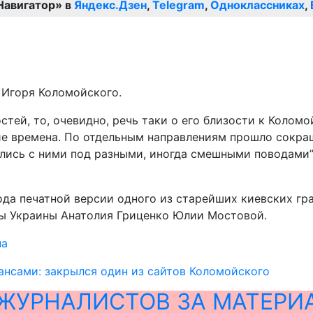
Навигатор» в
Яндекс.Дзен
,
Telegram
,
Одноклассниках
,
 Игоря Коломойского.
стей, то, очевидно, речь таки о его близости к Колом
ие времена. По отдельным направлениям прошло сокра
ись с ними под разными, иногда смешными поводами”
да печатной версии одного из старейших киевских гра
ы Украины Анатолия Гриценко Юлии Мостовой.
на
нсами: закрылся один из сайтов Коломойского
ЖУРНАЛИСТОВ ЗА МАТЕРИ