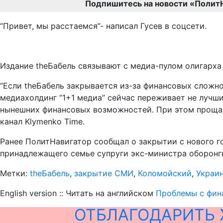
Подпишитесь на новости «Полит
“Привет, мы расстаемся”- написал Гусев в соцсети.
Издание theБабель связывают с медиа-пулом олигарха
“Если theБабель закрывается из-за финансовых сложно
медиахолдинг “1+1 медиа” сейчас переживает не лучш
нынешних финансовых возможностей. При этом прощал
канал Klymenko Time.
Ранее ПолитНавигатор сообщал о закрытии с нового го
принадлежащего семье супруги экс-министра оборонг
Метки:
theБабель
,
закрытие СМИ
,
Коломойский
,
Украи
English version :: Читать на английском
Проблемы с фина
ОТБЛАГОДАРИТЬ 