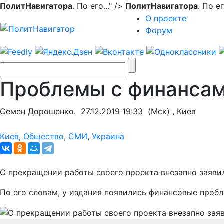
ПолитНавигатора
. По его..." />
ПолитНавигатора
. По е
О проекте
Форум
Проблемы с финансами
Семен Дорошенко.
27.12.2019 19:33
(Мск) , Киев
Киев
,
Общество
,
СМИ
,
Украина
О прекращении работы своего проекта внезапно заявил
По его словам, у издания появились финансовые проб