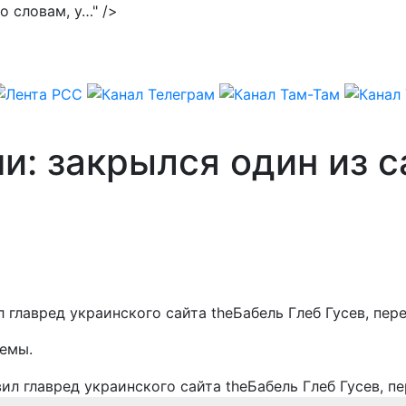
го словам, у…" />
: закрылся один из с
 главред украинского сайта theБабель Глеб Гусев, пе
лемы.