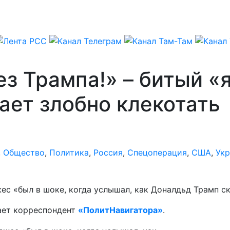
з Трампа!» – битый «
ает злобно клекотать
,
Общество
,
Политика
,
Россия
,
Спецоперация
,
США
,
Укр
«был в шоке, когда услышал, как Доналдьд Трамп сказ
дает корреспондент
«ПолитНавигатора»
.