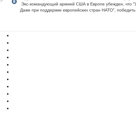
  Экс-командующий армией США в Европе убежден, что "Украина даже без помощи США, при поддержке европейских стран остановит Россию!".

 Даже при поддержке европейских стран НАТО", победить