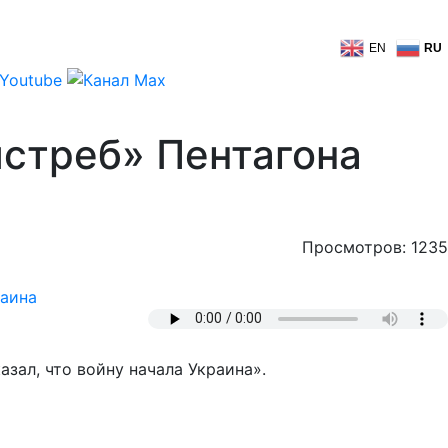
EN
RU
ястреб» Пентагона
Просмотров: 1235
аина
ал, что войну начала Украина».