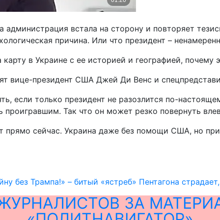
а администрация встала на сторону и повторяет тезисы
ихологическая причина. Или что президент – ненамеренн
а карту в Украине с ее историей и географией, почему
ят вице-президент США Джей Ди Венс и спецпредстави
ять, если только президент не разозлится по-настояще
еть проигравшим. Так что он может резко повернуть вле
т прямо сейчас. Украина даже без помощи США, но при
ну без Трампа!» – битый «ястреб» Пентагона страдает
ЖУРНАЛИСТОВ ЗА МАТЕРИ
«ПОЛИТНАВИГАТОР»