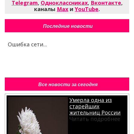
Telegram
,
Одноклассниках
,
Вконтакте
,
каналы
Max
и
YouTube
.
Последние новости
Ошибка сети...
Все новости за сегодня
Умерла одна из
старейших
жительниц России
Читать подробнее