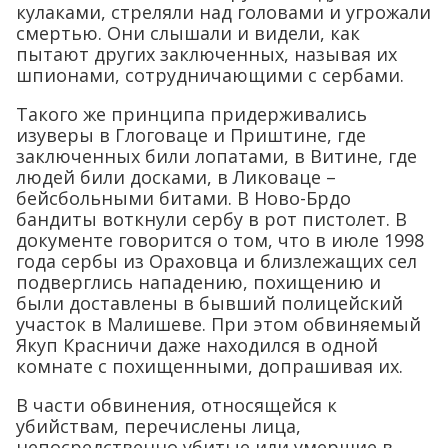
кулаками, стреляли над головами и угрожали
смертью. Они слышали и видели, как
пытают других заключенных, называя их
шпионами, сотрудничающими с сербами.
Такого же принципа придерживались
изуверы в Глоговаце и Приштине, где
заключенных били лопатами, в Витине, где
людей били досками, в Ликоваце –
бейсбольными битами. В Ново-Брдо
бандиты воткнули сербу в рот пистолет. В
документе говорится о том, что в июле 1998
года сербы из Ораховца и близлежащих сел
подверглись нападению, похищению и
были доставлены в бывший полицейский
участок в Малишеве. При этом обвиняемый
Якуп Красничи даже находился в одной
комнате с похищенными, допрашивая их.
В части обвинения, относящейся к
убийствам, перечислены лица,
непосредственно убитые или умершие в