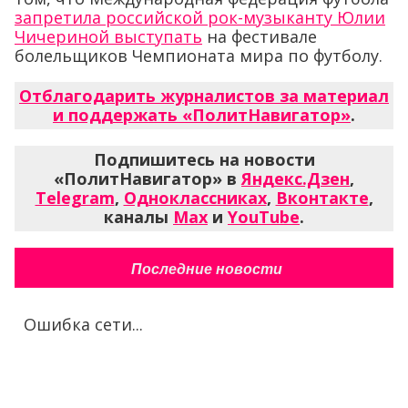
запретила российской рок-музыканту Юлии
Чичериной выступать
на фестивале
болельщиков Чемпионата мира по футболу.
Отблагодарить журналистов за материал
и поддержать «ПолитНавигатор»
.
Подпишитесь на новости
«ПолитНавигатор» в
Яндекс.Дзен
,
Telegram
,
Одноклассниках
,
Вконтакте
,
каналы
Max
и
YouTube
.
Последние новости
Ошибка сети...