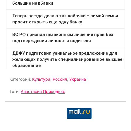
Категории:
Культура
,
Россия
,
Украина
Тэги:
Анастасия Приходько