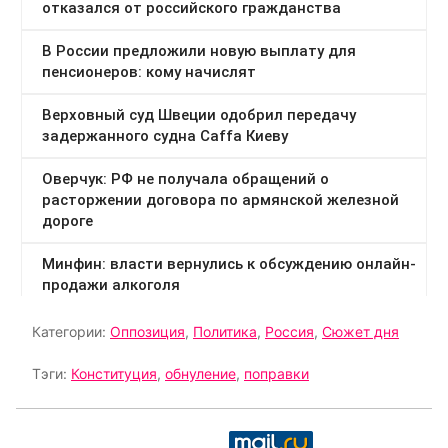
Категории:
Оппозиция
,
Политика
,
Россия
,
Сюжет дня
Тэги:
Конституция
,
обнуление
,
поправки