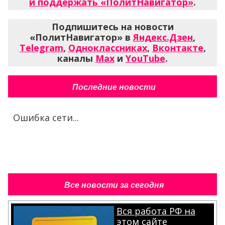
и поддержать «ПолитНавигатор»
.
Подпишитесь на новости
«ПолитНавигатор» в
Яндекс.Дзен
,
Telegram
,
Одноклассниках
,
Вконтакте
,
каналы
Max
и
YouTube
.
Последние новости
Ошибка сети...
Все новости за сегодня
Вся работа РФ на
этом сайте